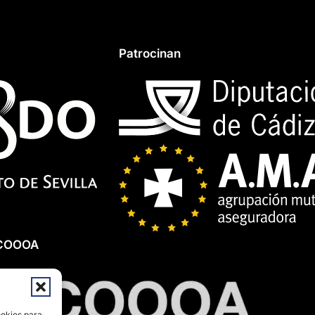
Patrocinan
 COOOA
ookies para