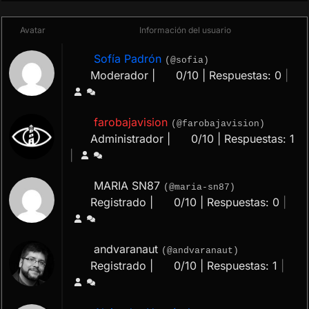
Avatar
Información del usuario
Sofía Padrón
(@sofia)
Moderador |
0/10 | Respuestas: 0
|
farobajavision
(@farobajavision)
Administrador |
0/10 | Respuestas: 1
|
MARIA SN87
(@maria-sn87)
Registrado |
0/10 | Respuestas: 0
|
andvaranaut
(@andvaranaut)
Registrado |
0/10 | Respuestas: 1
|